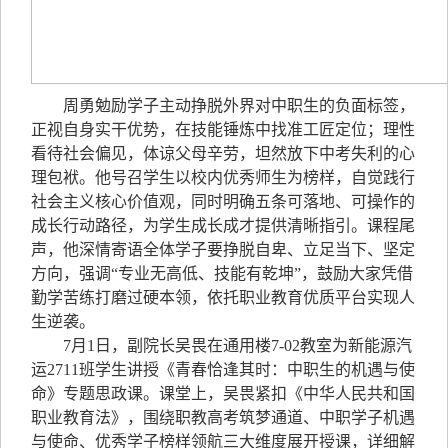
周勇勉励学子主动挣脱外界对中职生的负面标签，
正视自身实干优势，在技能锤炼中找准工匠定位；理性
看待社会偏见，体谅父母辛劳，坦然放下中考失利的心
理包袱。他号召学生以校内优秀师生为榜样，自觉践行
社会主义核心价值观，同时明确五条可落地、可操作的
成长行动路径，为学生成长成才提供清晰指引。课程尾
声，他深情寄语全体学子要挣脱自卑、立足当下、坚定
方向，强调“专业无高低、技能有乾坤”，鼓励大家凭借
勤学苦练打磨过硬本领，依托职业教育优质平台实现人
生逆袭。
7月1日，副院长吴畏在通用楼7-02教室为新能源汽
运2711班学生讲授《青春恰逢其时：中职生的机遇与使
命》专题思政课。课堂上，吴畏紧扣《中华人民共和国
职业教育法》，围绕职教高考筑梦通道、中职学子机遇
与使命、优秀学子榜样领航三大维度展开授课，详细解