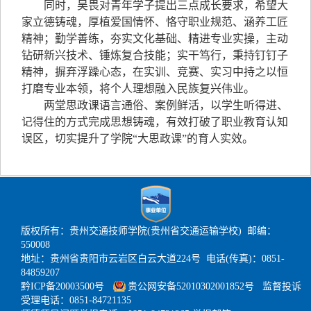
同时，吴畏对青年学子提出三点成长要求，希望大
家立德铸魂，厚植爱国情怀、恪守职业规范、涵养工匠
精神；勤学善练，夯实文化基础、精进专业实操，主动
钻研新兴技术、锤炼复合技能；实干笃行，秉持钉钉子
精神，摒弃浮躁心态，在实训、竞赛、实习中持之以恒
打磨专业本领，将个人理想融入民族复兴伟业。
两堂思政课语言通俗、案例鲜活，以学生听得进、
记得住的方式完成思想铸魂，有效打破了职业教育认知
误区，切实提升了学院“大思政课”的育人实效。
版权所有：贵州交通技师学院(贵州省交通运输学校) 邮编：
550008
地址：贵州省贵阳市云岩区白云大道224号 电话(传真)：0851-
84859207
黔ICP备20003500号
贵公网安备52010302001852号
监督投诉
受理电话：0851-84721135