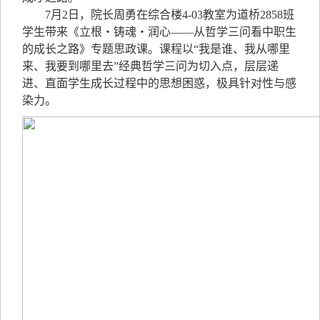
7月2日，院长周勇在综合楼4-03教室为道桥2858班
学生带来《立根・铸魂・润心——从哲学三问看中职生
的成长之路》专题思政课。课程以“我是谁、我从哪里
来、我要到哪里去”经典哲学三问为切入点，层层递
进、直面学生成长过程中的思想困惑，极具针对性与感
染力。